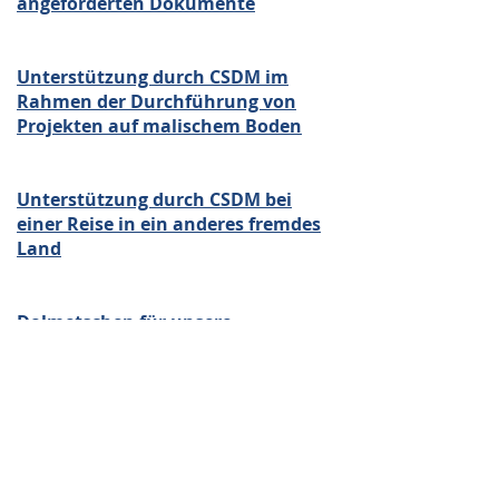
angeforderten Dokumente
Unterstützung durch CSDM im
Rahmen der Durchführung von
Projekten auf malischem
Boden
Unterstützung durch CSDM bei
einer Reise in ein anderes fremdes
Land
Dolmetschen für unsere
Staatsangehörigen gegenüber den
deutschen Behörd
en
Einfordern der Rechte unserer
Bürger, wenn sie misshandelt
werde
n